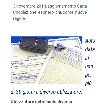
3 novembre 2014, aggiornamento Carta
Circolazione, esonero, chi, come, nuove
regole.
Auto
data
in
uso
per
più
di 30 giorni a diverso utilizzatore.
Utilizzatore del veicolo diverso