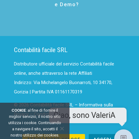
e Demo?
Contabilità facile SRL
Distributore ufficiale del servizio Contabilità facile
online, anche attraverso la rete Affiliati
Indirizzo: Via Michelangelo Buonarroti, 10 34170,
Gorizia | Partita IVA 01161170319
© 2026 Contabilità facile SRL –
Informativa sulla
COOKIE
: al fine di fornire il
Privacy
–
Condizioni generali del Servizio
miglior servizio, il nostro sito
utilizza i cookie. Continuando
a navigare il sito, accetti il
nostro utilizzo dei cookies.
comment