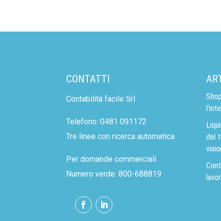
CONTATTI
AR
Shopi
Contabilità facile Srl
l’int
Telefono: 0481 091172
Liqui
Tre linee con ricerca automatica
del t
visio
Per domande commerciali
Conta
Numero verde: 800-688819
lavor