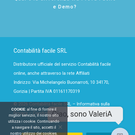
e Demo?
Contabilità facile SRL
Distributore ufficiale del servizio Contabilità facile
online, anche attraverso la rete Affiliati
Indirizzo: Via Michelangelo Buonarroti, 10 34170,
Gorizia | Partita IVA 01161170319
© 2026 Contabilità facile SRL –
Informativa sulla
COOKIE
: al fine di fornire il
Ciao, sono ValeriA
Privacy
–
Condizioni generali del Servizio
miglior servizio, il nostro sito
utilizza i cookie. Continuando
a navigare il sito, accetti il
nostro utilizzo dei cookies.